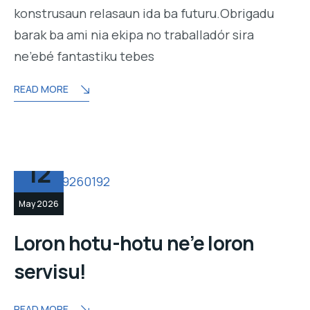
konstrusaun relasaun ida ba futuru.Obrigadu
barak ba ami nia ekipa no traballadór sira
ne’ebé fantastiku tebes
READ MORE
12
May 2026
Loron hotu-hotu ne’e loron
servisu!
READ MORE