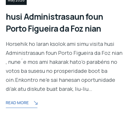
May 2026
husi Administrasaun foun
Porto Figueira da Foz nian
Horsehik ho laran ksolok ami simu visita husi
Administrasaun foun Porto Figueira da Foz nian
, nune´e mos ami hakarak hato’o parabéns no
votos ba susesu no prosperidade boot ba
oin.Enkontro ne’e sai hanesan oportunidade
di’ak atu diskute buat barak, liu-liu…
READ MORE