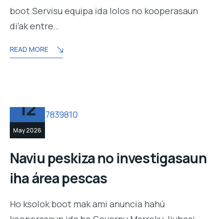
boot.Servisu equipa ida lolos no kooperasaun
di’ak entre…
READ MORE
12
May 2026
Naviu peskiza no investigasaun
iha área pescas
Ho ksolok boot mak ami anuncia hahú