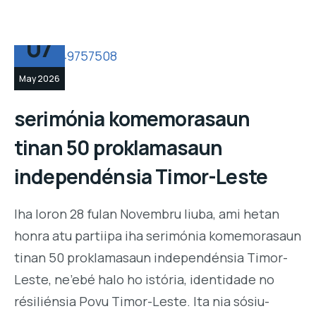
07
May 2026
serimónia komemorasaun
tinan 50 proklamasaun
independénsia Timor-Leste
Iha loron 28 fulan Novembru liuba, ami hetan
honra atu partiipa iha serimónia komemorasaun
tinan 50 proklamasaun independénsia Timor-
Leste, ne’ebé halo ho istória, identidade no
résiliénsia Povu Timor-Leste. Ita nia sósiu-