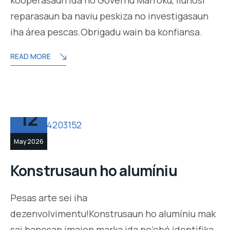
kooperasaun ida ho Governu Marroku, liuhosi
reparasaun ba naviu peskiza no investigasaun
iha área pescas.Obrigadu wain ba konfiansa.
READ MORE
12
May 2026
Konstrusaun ho alumíniu
Pesas arte sei iha
dezenvolvimentu!Konstrusaun ho alumíniu mak
sai hanesan imajen marka ida ne’ebé identifika